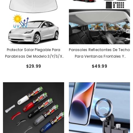
Protector Solar Plegable Para
Parasoles Reflectantes De Techo
Parabrisas Del Modelo 3/Y/S/X
Para Ventanas Frontales Y
De Tesla, Cubierta Para Ventana
Traseras Del Tesla Model 3/Y
$29.99
$49.99
Frontal, Protección Contra El
Con Recubrimiento Plateado
Calor, Visera