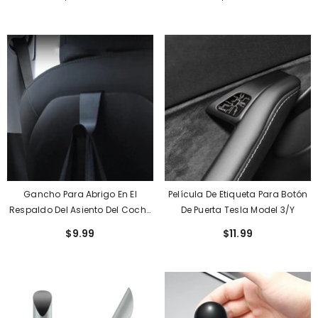
USB, Hub De Extensión, Consola
Oculta Antideslizante Para
Central, Sensor Inteligente Para
Pañuelos Y Gafas De Sol Para
Tesla (2021-2023)
Tesla (2017-2023)
Gancho Para Abrigo En El
Película De Etiqueta Para Botón
Respaldo Del Asiento Del Coche
De Puerta Tesla Model 3/Y
Tesla Model 3/Y/S/X 1PC
$9.99
$11.99