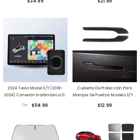
$34.99
$21.99
Alimentado Para Tesla (2021-
Cabeza Giratoria De 360° Para
2023)
Tesla (2017-2023)
2024 Tesla Model 3/Y (2018-
Cubierta De Protección Para
2024) Conexión Inalámbrica De
Manijas De Puertas Modelo 3/Y 4
Apple Carplay En La Pantalla
Piezas/juego Para Tesla (2017-
De
$114.99
$12.99
Principal De Tesla (iOS
2024)
10+/Android 11+)