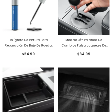
Bolígrafo De Pintura Para
Modelo 3/Y Palanca De
Reparación De Buje De Rueda
Cambios Falsa Juguetes De
Tesla Model 3/Y/X/S - Nueva
Moda Para Tesla (2021-2023)
$24.99
$34.99
Pintura Original A Juego.