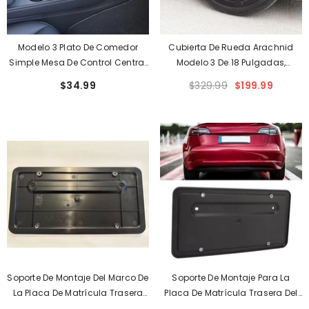
Modelo 3 Plato De Comedor
Cubierta De Rueda Arachnid
Simple Mesa De Control Central
Modelo 3 De 18 Pulgadas,
Para Tesla (2021-2023)
Modelo Deportivo S Versión
$34.99
$329.99
$199.99
Plaid, Tapa De Rueda 4PCS Mate
Para Tesla (2017-2023)
Soporte De Montaje Del Marco De
Soporte De Montaje Para La
La Placa De Matrícula Trasera
Placa De Matrícula Trasera Del
Para Tesla Modelo 3 (2019-2021)
Modelo 3 Para Tesla (2017-2023)