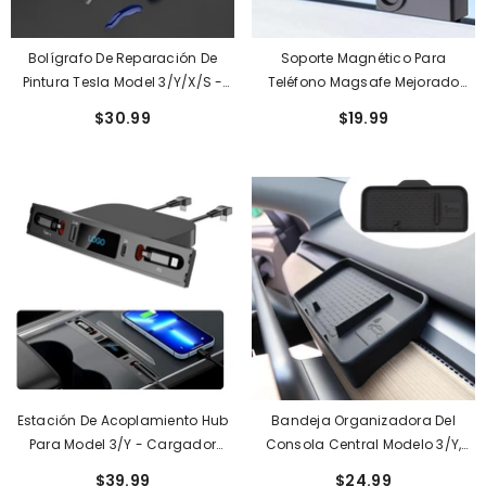
Bolígrafo De Reparación De
Soporte Magnético Para
Pintura Tesla Model 3/Y/X/S -
Teléfono Magsafe Mejorado
Bolígrafo De Retoque Original
Para Tablero Modelo 3/Y De
$30.99
$19.99
OEM
Tesla
Estación De Acoplamiento Hub
Bandeja Organizadora Del
Para Model 3/Y - Cargador
Consola Central Modelo 3/Y,
Rápido De 27W Retráctil Para
Caja De Almacenamiento
$39.99
$24.99