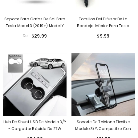
Soporte Para Gafas De Sol Para
Tornillos Del Difusor De La
Tesla Model 3 (2019+) Model Y
Bandeja Inferior Para Tesla
(2020+)
Model 3/Y (10 Piezas)
De
$29.99
$9.99
Hub De Shunt USB De Modelo 3/Y
Soporte De Teléfono Flexible
- Cargador Rápido De 27W
Modelo 3/Y, Compatible Con
Adaptador De Coche Divisor
Teléfonos De 4.7 A 6.7 Pulgadas,