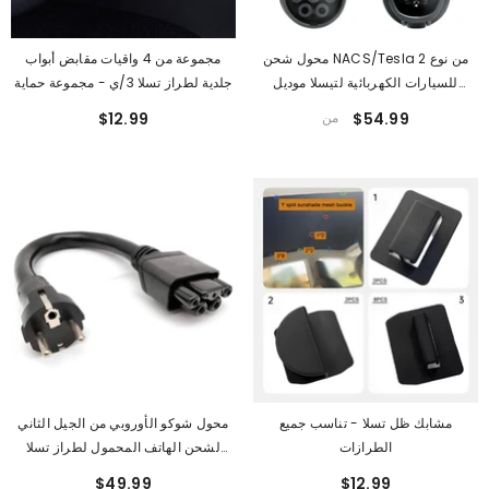
محول شحن NACS/Tesla من نوع 2
مجموعة من 4 واقيات مقابض أبواب
للسيارات الكهربائية لتيسلا موديل
جلدية لطراز تسلا 3/ي - مجموعة حماية
3/Y/S/X/Cybertruck
داخلية
$54.99
من
$12.99
مشابك ظل تسلا - تناسب جميع
محول شوكو الأوروبي من الجيل الثاني
الطرازات
لشحن الهاتف المحمول لطراز تسلا
S/X/3/Y
$49.99
$12.99