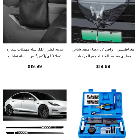
غطاء منفذ شاحن EV مغناطيسي - واقي
سلة مهملات سيارة LED متينة لطراز
مطري مقاوم للماء لجميع المركبات
تسلا 3/ي/إكس/إس - سلة نفايات
صديقة للبيئة
$19.99
$19.99