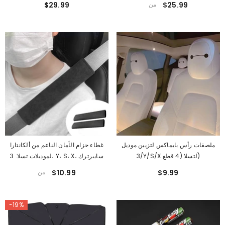
$25.99
من
$29.99
ملصقات رأس بايماكس لتزيين موديل
غطاء حزام الأمان الناعم من ألكانتارا
3/Y/S/X لتسلا (4 قطع)
لموديلات تسلا: 3، Y، S، X، سايبرترك
$9.99
$10.99
من
-19%