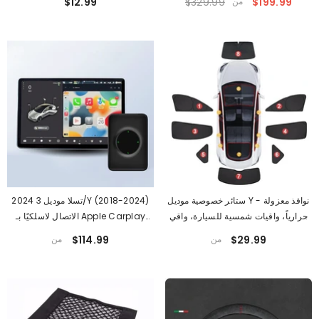
$199.99
من
$329.99
$12.99
ستائر خصوصية موديل Y - نوافذ معزولة
2024 تسلا موديل 3/Y (2018-2024)
حرارياً، واقيات شمسية للسيارة، واقي
الاتصال لاسلكيًا بـ Apple Carplay
شمس وواقٍ للخصوصية لتيسلا (2020-
على شاشة تسلا الرئيسية (iOS
$29.99
من
$114.99
من
10+/Android 11+)
2023)