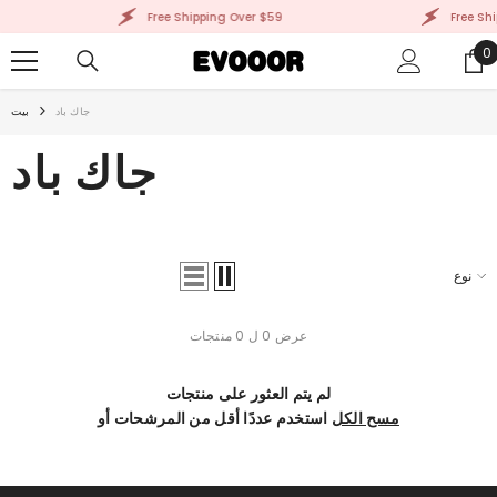
انتقل إلى المحتوى
Free Shipping Over $59
Free Shi
0
0
ض
جاك باد
بيت
جاك باد
نوع
عرض 0 ل 0 منتجات
لم يتم العثور على منتجات
مسح الكل
استخدم عددًا أقل من المرشحات أو