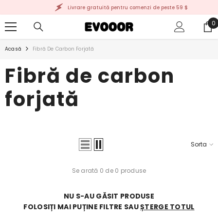
TRECI LA CONȚINUT
Livrare gratuită pentru comenzi de peste 59 $
0
0
a
Acasă
Fibră De Carbon Forjată
Fibră de carbon
forjată
Sorta
Se arată 0 de 0 produse
NU S-AU GĂSIT PRODUSE
FOLOSIȚI MAI PUȚINE FILTRE SAU
ȘTERGE TOTUL