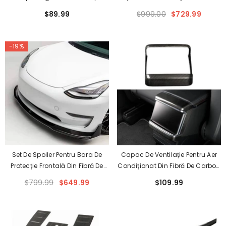
Pereche) Pentru Tesla (2017-
Calitate Pentru Tesla Model 3
$89.99
$999.00
$729.99
2024)
(2017-2023)
-19%
Set De Spoiler Pentru Bara De
Capac De Ventilație Pentru Aer
Protecție Frontală Din Fibră De
Condiționat Din Fibră De Carbon
Carbon De Înaltă Calitate Pentru
De Înaltă Calitate Pentru Tesla
$799.99
$649.99
$109.99
Tesla Model 3 (2017-2023)
Model S/X 2022+