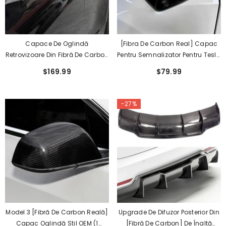
Capace De Oglindă
[Fibra De Carbon Real] Capac
Retrovizoare Din Fibră De Carbon
Pentru Semnalizator Pentru Tesla
OEM Pentru Tesla Model X 2023
Model X 2023+
$169.99
$79.99
-27%
Model 3 [Fibră De Carbon Reală]
Upgrade De Difuzor Posterior Din
Capac Oglindă Stil OEM (1
[fibră De Carbon] De Înaltă