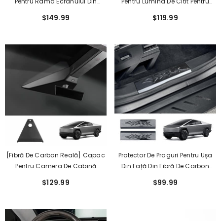
Pentru Rama Ecranului Din
Pentru Lumina De Citit Pentru
Spate Pentru Cybertruck
Tesla Cybertruck
$149.99
$119.99
[Fibră De Carbon Reală] Capac
Protector De Praguri Pentru Ușa
Pentru Camera De Cabină
Din Față Din Fibră De Carbon
Pentru Tesla Cybertruck
Reală Pentru Tesla Cybertruck (2
$129.99
$99.99
Buc)