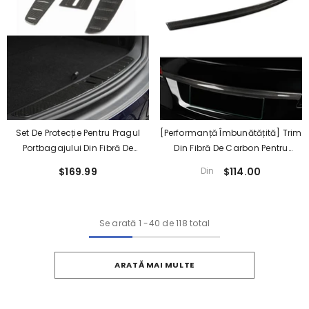
Set De Protecție Pentru Pragul
[Performanță Îmbunătățită] Trim
Portbagajului Din Fibră De
Din Fibră De Carbon Pentru
Carbon De Înaltă Calitate Pentru
Hayonul Din Spate Al Tesla
$169.99
Din
$114.00
Tesla Model X 2015-2023
Model S 2022.06+
Se arată
1
-
40
de 118 total
ARATĂ MAI MULTE