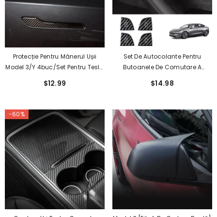
Protecție Pentru Mânerul Ușii
Set De Autocolante Pentru
Model 3/Y 4buc/Set Pentru Tesla
Butoanele De Comutare A
(2017-2024)
Feronerie Din Fibră De Carbon
$12.99
$14.98
Premium Pentru Tesla Model 3 Și
Model Y - Pachet De 4
-60%