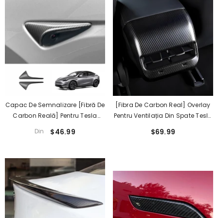
Capac De Semnalizare [Fibră De
[Fibra De Carbon Real] Overlay
Carbon Reală] Pentru Tesla
Pentru Ventilația Din Spate Tesla
Model S/X/3/Y (1 Pereche)
Model 3/Y, Capac Pentru
Din
$46.99
$69.99
(2017+)
Consola Centrală (2017-2023)