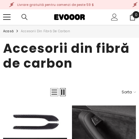
TRECI LA CONȚINUT
are gratuită pentru comenzi de peste 59 $
Livrare gratu
0
0
a
Acasă
Accesorii Din Fibră De Carbon
Accesorii din fibră
de carbon
Sorta