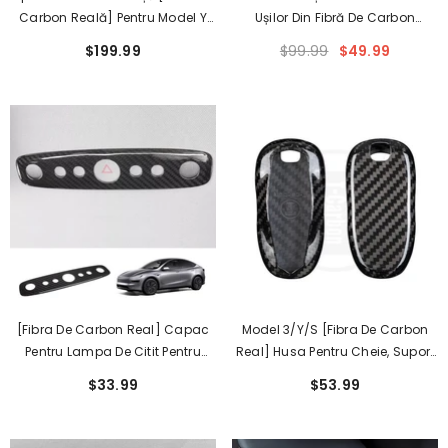
Carbon Reală] Pentru Model Y
Ușilor Din Fibră De Carbon
Tesla (2020-2023)
Lucioasă Pentru Tesla Model 3/Y
$199.99
$99.99
$49.99
(Set De 4) - Stil Și Protecție
Ultimate
[Fibra De Carbon Real] Capac
Model 3/Y/S [Fibra De Carbon
Pentru Lampa De Citit Pentru
Real] Husa Pentru Cheie, Suport
Tesla Model Y Juniper 2025+
Pentru Cheie Pentru Tesla (2012-
$33.99
$53.99
2023)