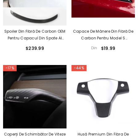
Spoiler Din Fibră De Carbon OEM
Capace De Mânere Din Fibră De
Pentru Capacul Din Spate Al
Carbon Pentru Model S
Tesla Model S 2014+
Îmbunătățit - Set De 4 Piese
$239.99
Din
$19.99
Pentru Modelele Din 2012-2020
-17%
-44%
Coperți De Schimbător De Viteze
Husă Premium Din Fibra De