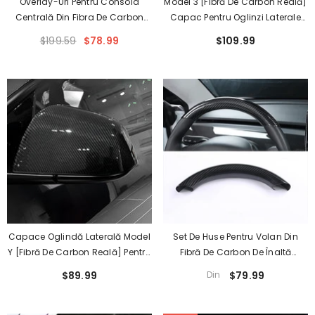
Overlay-Uri Pentru Consola
Model 3 [Fibră De Carbon Reală]
Centrală Din Fibra De Carbon
Capac Pentru Oglinzi Laterale
Reală (Gen. 2) Pentru Tesla
Stil GT, Capac Pentru Oglinzi
$199.59
$78.99
$109.99
Model 3/Y (2021-2023)
Retrovizoare Pentru Tesla (2017-
2024)
Capace Oglindă Laterală Model
Set De Huse Pentru Volan Din
Y [Fibră De Carbon Reală] Pentru
Fibră De Carbon De Înaltă
Oglinzi Retrovizoare, Stil OEM
Calitate Pentru Tesla Model 3/Y -
$89.99
Din
$79.99
Pentru Tesla (2020-2023)
Îmbunătățește Aspectul Mașinii
Tale!