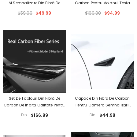
Și Semnalizare Din Fibră De
Carbon Pentru Volanul Tesla
Carbon De Înaltă Calitate Pentru
Model 3/Y - Accesoriu Deluxe
$59.99
$49.99
$169.00
$94.99
Tesla Model 3 Și Model Y - 2
Pentru Modelele 2017-2023
Bucăți - Compatibile Cu
Modelele Din 2017-2023
Set De Tablouri Din Fibră De
Capace Din Fibră De Carbon
Carbon De Înaltă Calitate Pentru
Pentru Camera Semnalizării
Tesla Model 3 - Ediția 2024+ -
Tesla Model 3 Highland (Pachet
Din
$166.99
Din
$44.98
Îmbunătățește Stilul Interior
De 2) - Upgrade Exclusiv