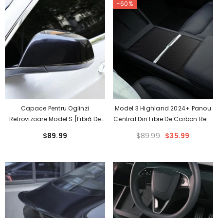
-60%
Capace Pentru Oglinzi
Model 3 Highland 2024+ Panou
Retrovizoare Model S [Fibră De
Central Din Fibre De Carbon Real
Carbon Reală] Pentru Tesla
Pentru Tesla
$89.99
$89.99
$35.99
(2016-2023)