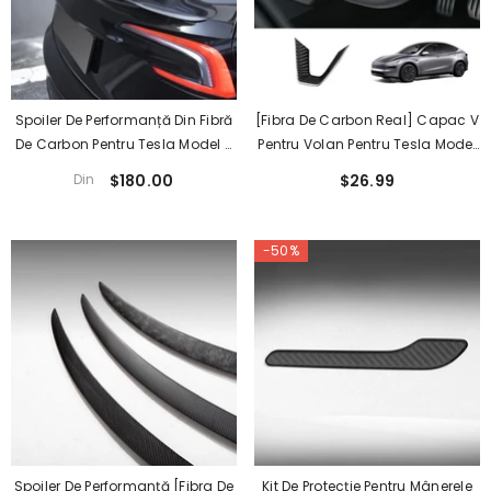
Spoiler De Performanță Din Fibră
[Fibra De Carbon Real] Capac V
De Carbon Pentru Tesla Model 3
Pentru Volan Pentru Tesla Model
Highland 2024+ - Stil OEM
Y Juniper 2025+
Din
$180.00
$26.99
Autentic
-50%
Spoiler De Performanță [Fibra De
Kit De Protecție Pentru Mânerele