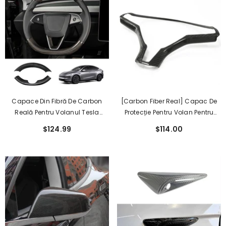
Capace Din Fibră De Carbon
[Carbon Fiber Real] Capac De
Reală Pentru Volanul Tesla
Protecție Pentru Volan Pentru
Model Y Juniper 2025+
Tesla Model X/S
$124.99
$114.00