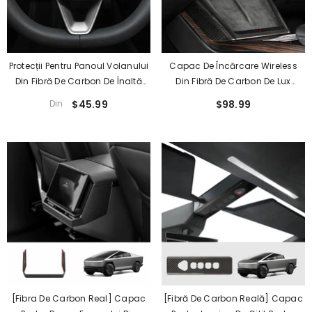
Protecții Pentru Panoul Volanului
Capac De Încărcare Wireless
Din Fibră De Carbon De Înaltă
Din Fibră De Carbon De Lux
Calitate (2 Bucăți) Pentru Tesla
Pentru Tesla Model S/X 2022+ -
Din
$45.99
$98.99
Model 3 - Upgrade Durabil
Upgrade Elegant De Stil
Pentru Condusul Pe Teren
Accidentat
[Fibra De Carbon Real] Capac
[Fibră De Carbon Reală] Capac