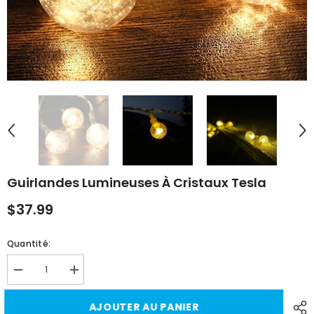
Guirlandes Lumineuses À Cristaux Tesla
$37.99
Quantité:
Diminuer
Augmenter
la
la
quantité
quantité
AJOUTER AU PANIER
pour
pour