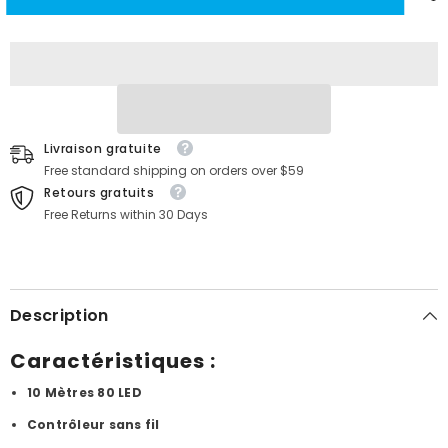
Guirlandes
Guirlandes
lumineuses
lumineuses
à
à
cristaux
cristaux
Tesla
Tesla
Livraison gratuite
Free standard shipping on orders over $59
Retours gratuits
Free Returns within 30 Days
Description
Caractéristiques :
10 Mètres 80 LED
Contrôleur sans fil