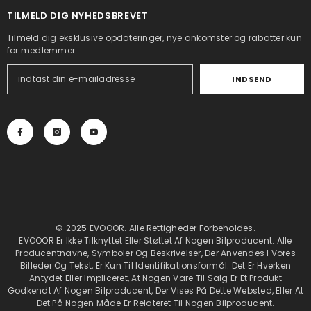
TILMELD DIG NYHEDSBREVET
Tilmeld dig eksklusive opdateringer, nye ankomster og rabatter kun
for medlemmer
INDSEND
© 2025 EVOOOR. Alle Rettigheder Forbeholdes.
EVOOOR Er Ikke Tilknyttet Eller Støttet Af Nogen Bilproducent. Alle
Producentnavne, Symboler Og Beskrivelser, Der Anvendes I Vores
Billeder Og Tekst, Er Kun Til Identifikationsformål. Det Er Hverken
Antydet Eller Impliceret, At Nogen Vare Til Salg Er Et Produkt
Godkendt Af Nogen Bilproducent, Der Vises På Dette Websted, Eller At
Det På Nogen Måde Er Relateret Til Nogen Bilproducent.