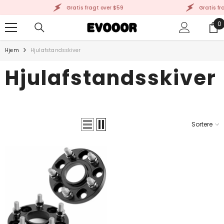
GÅ TIL INDHOLD
Gratis fragt over $59
Gratis fra
0
0
g
Hjem
Hjulafstandsskiver
Hjulafstandsskiver
Sortere