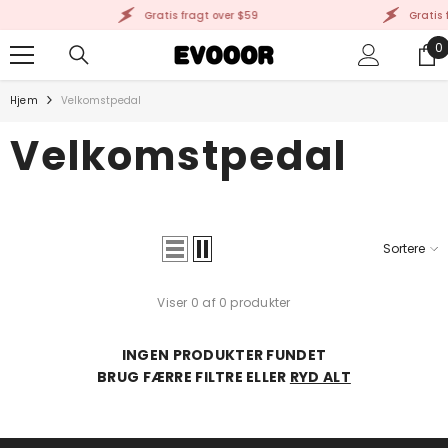
GÅ TIL INDHOLD
Gratis fragt over $59
Gratis f
0
0
g
Hjem
Velkomstpedal
Velkomstpedal
Sortere
Viser 0 af 0 produkter
INGEN PRODUKTER FUNDET
BRUG FÆRRE FILTRE ELLER
RYD ALT