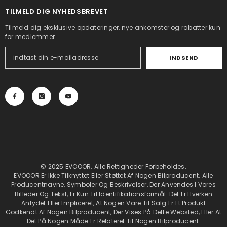
TILMELD DIG NYHEDSBREVET
Tilmeld dig eksklusive opdateringer, nye ankomster og rabatter kun
for medlemmer
INDSEND
© 2025 EVOOOR. Alle Rettigheder Forbeholdes.
EVOOOR Er Ikke Tilknyttet Eller Støttet Af Nogen Bilproducent. Alle
Producentnavne, Symboler Og Beskrivelser, Der Anvendes I Vores
Billeder Og Tekst, Er Kun Til Identifikationsformål. Det Er Hverken
Antydet Eller Impliceret, At Nogen Vare Til Salg Er Et Produkt
Godkendt Af Nogen Bilproducent, Der Vises På Dette Websted, Eller At
Det På Nogen Måde Er Relateret Til Nogen Bilproducent.