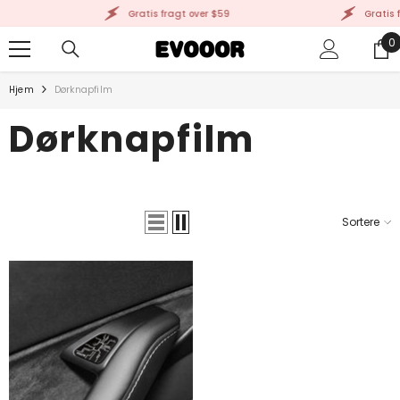
GÅ TIL INDHOLD
Gratis fragt over $59
Gratis f
0
0
g
Hjem
Dørknapfilm
Dørknapfilm
Sortere