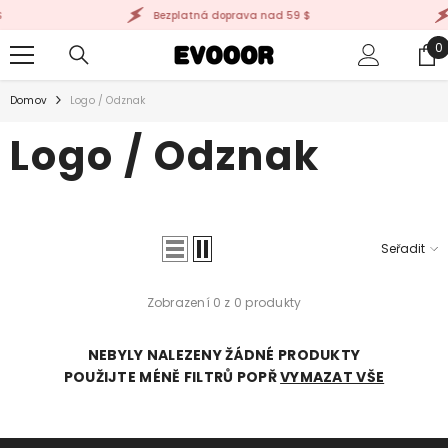
PŘEJÍT K OBSAHU
Bezplatná doprava nad 59 $
0
0
p
Domov
Logo / Odznak
Logo / Odznak
Seřadit
Zobrazení 0 z 0 produkty
NEBYLY NALEZENY ŽÁDNÉ PRODUKTY
POUŽIJTE MÉNĚ FILTRŮ POPŘ
VYMAZAT VŠE