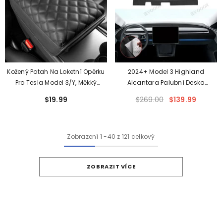
Kožený Potah Na Loketní Opěrku
2024+ Model 3 Highland
Pro Tesla Model 3/Y, Měkký
Alcantara Palubní Deska
Materiál Zvyšující Pohodlí Na
Reflexní Samolepky Pro Tesla
$19.99
$269.00
$139.99
Dlouhé Vzdálenosti Pro Tesla
(2017-2024)
Zobrazení
1
-
40
z 121 celkový
ZOBRAZIT VÍCE