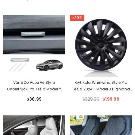
Na Sedadlo Do Auta
-39%
Vůně Do Auta Ve Stylu
Kryt Kola Whirlwind Style Pro
Cybertruck Pro Tesla Model Y
Tesla 2024+ Model 3 Highland
Juniper 2025+/Model 3
18'' Phonton Kola (4KS)
$36.99
$329.99
$199.99
Highland 2024+