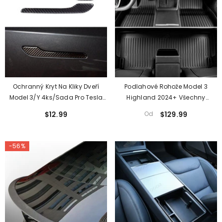
Ochranný Kryt Na Kliky Dveří
Podlahové Rohože Model 3
Model 3/Y 4ks/sada Pro Tesla
Highland 2024+ Všechny
(2017-2024)
Povětrnostní Podmínky Dvojitá
$12.99
Od
$129.99
Vrstva Flocking Tpe Pro Tesla
-56%