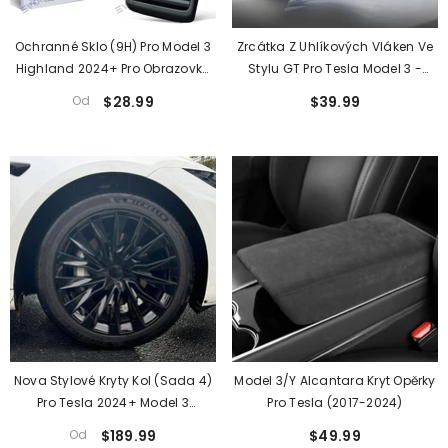
Ochranné Sklo (9H) Pro Model 3
Zrcátka Z Uhlíkových Vláken Ve
Highland 2024+ Pro Obrazovku
Stylu GT Pro Tesla Model 3 -
Palubní Desky A Obrazovku
Prémiový ABS Materiál, Pár
Od
$28.99
$39.99
Druhé Řady Sedadel (2 Kusy)
(2017+)
Nova Stylové Kryty Kol (sada 4)
Model 3/Y Alcantara Kryt Opěrky
Pro Tesla 2024+ Model 3
Pro Tesla (2017-2024)
Highland 18'' Photon Kola
Od
$189.99
$49.99
(inspirováno 19'' Nova Koly)