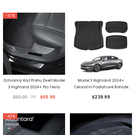
-37%
Ochranný Kryt Prahu Dveří Model
Model 3 Highland 2024+
3 Highland 2024+ Pro Tesla
Celoroční Podlahové Rohože
Kompletní Sada Rohož Do Kufru
$89.99
Od
$69.99
$239.99
Nákladová Rohož Kryt Pro Přední
Zavazadlový Prostor Pro Tesla
-43%