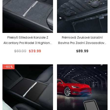
Překrytí Středové Konzole Z
Prémiová Zvukově Izolační
Alcantary Pro Model 3 Highland
Bavlna Pro Zadní Zavazadlový
2024+ Pro Tesla
Prostor Modelu 3 Highlander
$69.99
$39.99
$89.99
2024+ - Zlepšená Redukce
Hluku
-60%