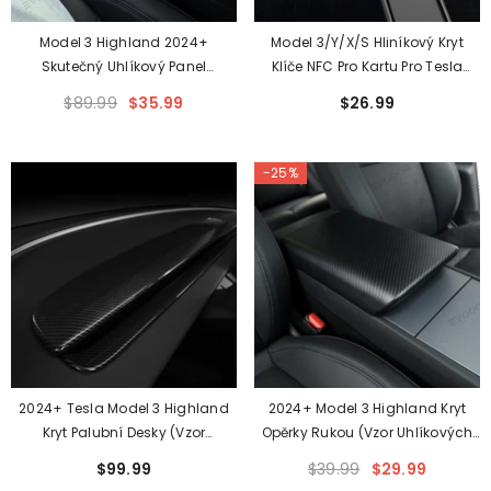
Model 3 Highland 2024+
Model 3/Y/X/S Hliníkový Kryt
Skutečný Uhlíkový Panel
Klíče NFC Pro Kartu Pro Tesla
Uprostřed Pro Tesla
(2012+)
$89.99
$35.99
$26.99
-25%
2024+ Tesla Model 3 Highland
2024+ Model 3 Highland Kryt
Kryt Palubní Desky (Vzor
Opěrky Rukou (vzor Uhlíkových
Uhlíkových Vláken ABS)
Vláken ABS) Pro Tesla
$99.99
$39.99
$29.99