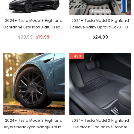
2024+ Tesla Model 3 Highland
2024+ Tesla Model 3 Highland
Ochranné Lišty Proti Blátu, Přední
Ocelové Ráfky Oprava Laku - DIY
A Zadní Sada Blatníků, Bez
Oprava Poškrábání Od
$69.99
$19.99
$24.99
Vrtání (4 Ks)
Obrubníku S Lakem Na Opravu V
Barvě Odpovídající Originálu
-43%
2024+ Tesla Model 3 Highland
2024+ Tesla Model 3 Highland
Kryty Středových Nábojů Kol Pro
Celoroční Podlahové Rohože
18palcová Kola Photon (4 Ks)