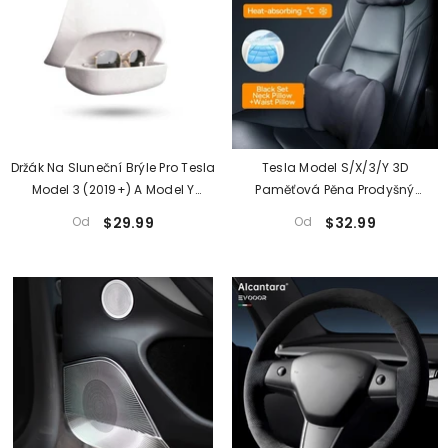
Držák Na Sluneční Brýle Pro Tesla
Tesla Model S/X/3/Y 3D
Model 3 (2019+) A Model Y
Paměťová Pěna Prodyšný
(2020+)
Opěrka Hlavy Polštář Na Podporu
Od
$29.99
Od
$32.99
Pasu Sedadla