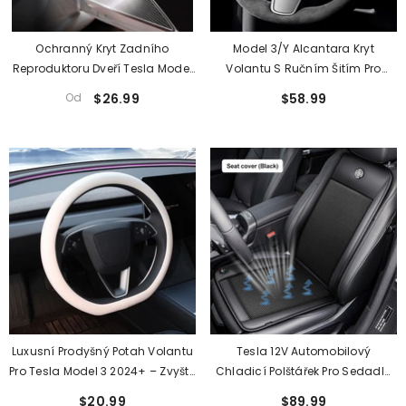
Ochranný Kryt Zadního
Model 3/Y Alcantara Kryt
Reproduktoru Dveří Tesla Model
Volantu S Ručním Šitím Pro
3 Highland 2024+ Ochranný Kryt
Tesla
Od
$26.99
$58.99
Výfukového Vzduchového
Ventilu
Luxusní Prodyšný Potah Volantu
Tesla 12V Automobilový
Pro Tesla Model 3 2024+ – Zvyšte
Chladicí Polštářek Pro Sedadlo
Pohodlí A Styl
Prodyšné Potahy Na Židle Potah
$20.99
$89.99