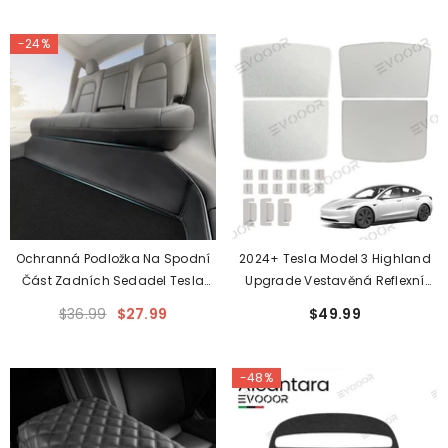
-24%
Ochranná Podložka Na Spodní
2024+ Tesla Model 3 Highland
Část Zadních Sedadel Tesla
Upgrade Vestavěná Reflexní
Model 3/Y (vhodná Pro Model 3
Střešní Clona - Lehké Reflexní
$36.99
$27.99
$49.99
Highland 2024 A Novější)
Stříbrné Sluneční Clony
-48%