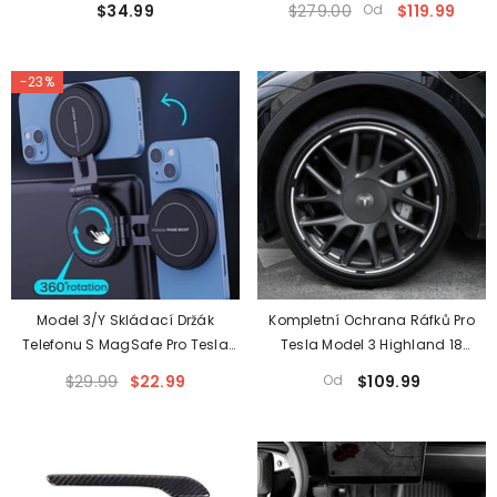
$34.99
$279.00
Od
$119.99
-23%
Model 3/Y Skládací Držák
Kompletní Ochrana Ráfků Pro
Telefonu S MagSafe Pro Tesla
Tesla Model 3 Highland 18
(2017+) Fit 2024+ Model 3
Palcová Kola Photon (4 Ks)
$29.99
$22.99
Od
$109.99
Highland