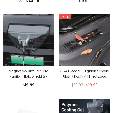
Od
$44.99
$9.99
(vhodné Pro Model 3 Highland
Loketní Opěrky Pro Tesla
2024+)
-50%
Magnetický Kryt Portu Pro
2024+ Model 3 Highland Přední
Nabíjení Elektromobilů -
Úložný Box Kryt Klimatizace
Voděodolná Ochrana Proti Dešti
Ochranná Mřížka Panelu Pro
$19.99
$39.99
$19.99
Pro Všechna Vozidla
Vstup Vzduchu Pro Tesla