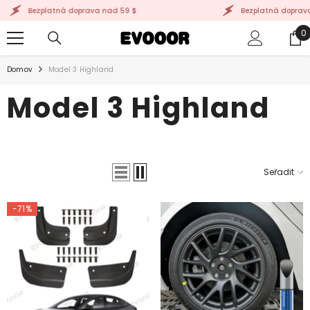
PŘEJÍT K OBSAHU
atná doprava nad 59 $
Bezplatná doprava nad 59 $
0
0
p
Domov
Model 3 Highland
Model 3 Highland
Seřadit
-71%