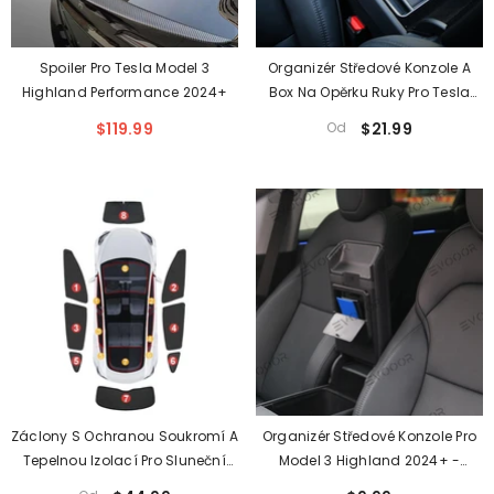
Spoiler Pro Tesla Model 3
Organizér Středové Konzole A
Highland Performance 2024+
Box Na Opěrku Ruky Pro Tesla
Model 3 Highland 2024+
$119.99
Od
$21.99
Záclony S Ochranou Soukromí A
Organizér Středové Konzole Pro
Tepelnou Izolací Pro Sluneční
Model 3 Highland 2024+ -
Clony Tesla Model 3 (2017+)
Skrytá Úložná Schránka Do