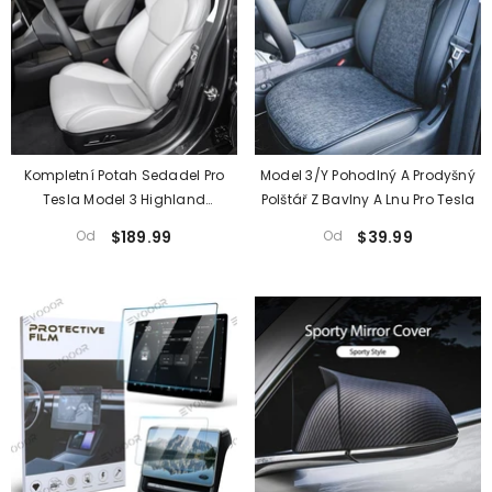
Kompletní Potah Sedadel Pro
Model 3/Y Pohodlný A Prodyšný
Tesla Model 3 Highland
Polštář Z Bavlny A Lnu Pro Tesla
Performance 2024+
Od
$189.99
Od
$39.99