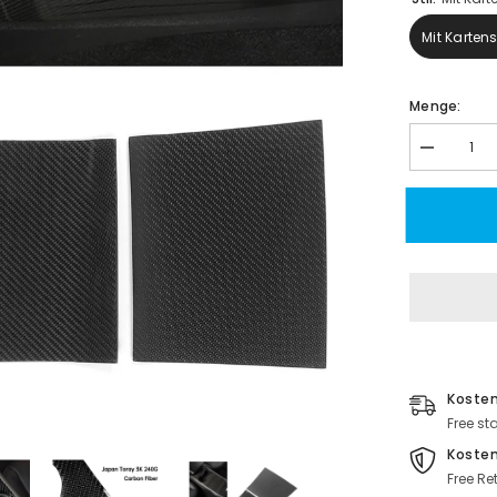
Mit Karten
Menge:
Menge
verringern
für
[Real
Carbon
Fiber]
Model
3
Mittelkons
Überzüge,
Dekorations
(Gen.
1)
für
Tesla
Kosten
(2017-
2020)
Free st
Koste
Free Re