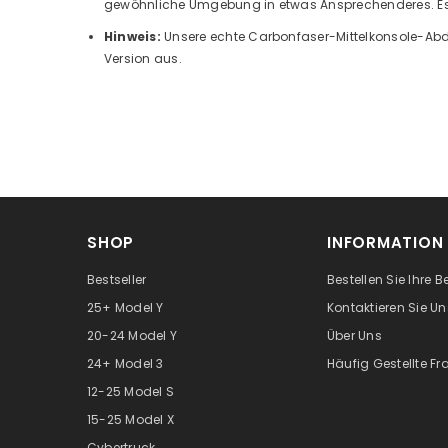
gewöhnliche Umgebung in etwas Ansprechenderes. Es is
Hinweis:
Unsere echte Carbonfaser-Mittelkonsole-Abdec
Version aus.
SHOP
INFORMATION
Bestseller
Bestellen Sie Ihre B
25+ Model Y
Kontaktieren Sie Un
20-24 Model Y
Über Uns
24+ Model 3
Häufig Gestellte F
12-25 Model S
15-25 Model X
Cybertruck