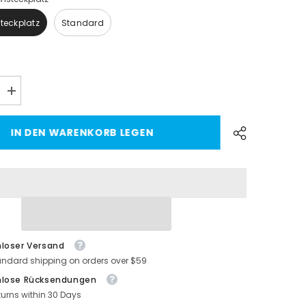
steckplatz
Standard
Menge
erhöhen
für
[Real
IN DEN WARENKORB LEGEN
Carbon
Fiber]
Model
3
ole
Mittelkonsole
Überzüge,
folie
Dekorationsfolie
(Gen.
1)
für
Tesla
loser Versand
(2017-
2020)
andard shipping on orders over $59
nlose Rücksendungen
turns within 30 Days