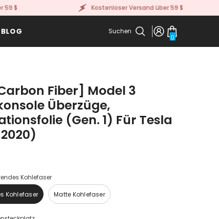
Kostenloser Versand über 59 $
BLOG
Suchen
0
0
Artikel
 Carbon Fiber] Model 3
lkonsole Überzüge,
tionsfolie (Gen. 1) Für Tesla
-2020)
endes Kohlefaser
s Kohlefaser
Matte Kohlefaser
ensteckplatz