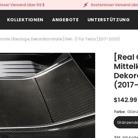
Versand über 59 $
Kostenloser Versand über 59 $
KOLLEKTIONEN
ANGEBOTE
UNTERSTÜTZUNG
nsole Überzüge, Dekorationsfolie (Gen. 1) Für Tesla (2017-2020)
[Real
Mitte
Dekora
(2017
$142.99
Farbe:
Glänz
Glänzende
Stil:
Mit Kart