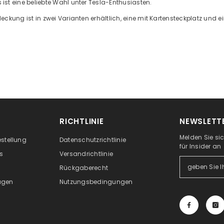
t eine beliebte Wahl unter Tesla-Enthusiasten.
kung ist in zwei Varianten erhältlich, eine mit Kartensteckplatz und e
RICHTLINIE
NEWSLETT
Melden Sie si
estellung
Datenschutzrichtlinie
für Insider an
s
Versandrichtlinie
Rückgaberecht
ragen
Nutzungsbedingungen